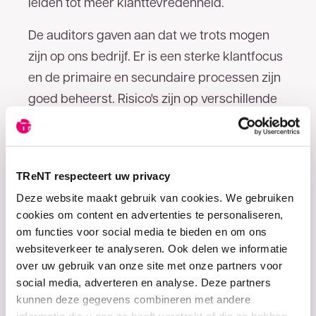
leiden tot meer klanttevredenheid.
De auditors gaven aan dat we trots mogen
zijn op ons bedrijf. Er is een sterke klantfocus
en de primaire en secundaire processen zijn
goed beheerst. Risico's zijn op verschillende
niveaus geïnventariseerd, geprioriteerd en de
juiste beheersmaatregelen zijn genomen.
Feedback
TReNT respecteert uw privacy
Deze website maakt gebruik van cookies. We gebruiken
Natuurlijk is er ook feedback gegeven, maar
cookies om content en advertenties te personaliseren,
daarin zijn geen kritische feiten
om functies voor social media te bieden en om ons
geconstateerd die hercertificering in de weg
websiteverkeer te analyseren. Ook delen we informatie
zouden staan. Het doet ons dan ook deugd
over uw gebruik van onze site met onze partners voor
social media, adverteren en analyse. Deze partners
dat wij ook het komende jaar vol trots het ISO
kunnen deze gegevens combineren met andere
certificaat mogen voeren.