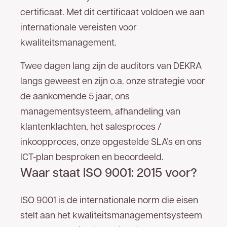
certificaat. Met dit certificaat voldoen we aan
internationale vereisten voor
kwaliteitsmanagement.
Twee dagen lang zijn de auditors van DEKRA
Goed
nieuws!
langs geweest en zijn o.a. onze strategie voor
de aankomende 5 jaar, ons
managementsysteem, afhandeling van
U bent een stap dichter bij het
meest
klantenklachten, het salesproces /
betrouwbare glasvezelnetwerk van
inkoopproces, onze opgestelde SLA’s en ons
Nederland.
Op uw locatie(s) is zakelijk glasvezel
ICT-plan besproken en beoordeeld.
van TReNT beschikbaar. Vul hieronder uw
Waar staat ISO 9001: 2015 voor?
gegevens in en wij nemen zo spoedig mogelijk
contact met u op. U kunt ons ook direct bereiken
ISO 9001 is de internationale norm die eisen
053 - 711 41 00
via
.
stelt aan het kwaliteitsmanagementsysteem