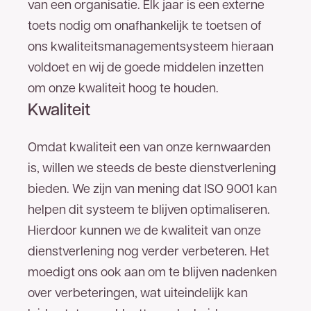
van een organisatie. Elk jaar is een externe
toets nodig om onafhankelijk te toetsen of
Voor- en achternaam
ons kwaliteitsmanagementsysteem hieraan
voldoet en wij de goede middelen inzetten
Bedrijfsnaam
om onze kwaliteit hoog te houden.
Kwaliteit
Telefoonnummer
Omdat kwaliteit een van onze kernwaarden
is, willen we steeds de beste dienstverlening
E-mailadres
bieden. We zijn van mening dat ISO 9001 kan
helpen dit systeem te blijven optimaliseren.
Bedankt voor uw aanvraag. U ontvangt zo
Hierdoor kunnen we de kwaliteit van onze
spoedig mogelijk een reactie.
dienstverlening nog verder verbeteren. Het
moedigt ons ook aan om te blijven nadenken
over verbeteringen, wat uiteindelijk kan