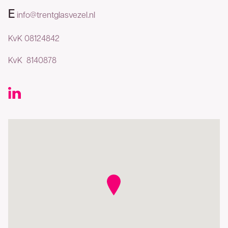
contact met u op. U kunt ons ook direct bereiken
E
info@trentglasvezel.nl
053 - 711 41 00
via
.
KvK 08124842
KvK 8140878
Voor- en achternaam
Bedrijfsnaam
Telefoonnummer
E-mailadres
Bedankt voor uw aanvraag. U ontvangt zo
spoedig mogelijk een reactie.