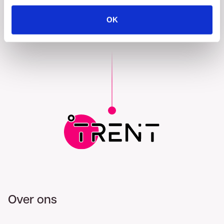
Accountmanager
OK
Over ons