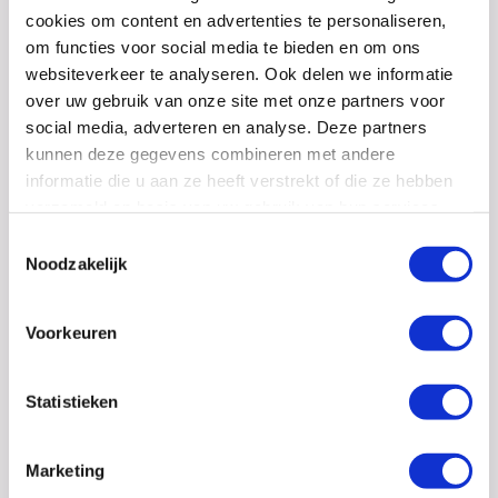
Een van de grootste problemen was de behoefte aan
cookies om content en advertenties te personaliseren,
betrouwbare en beschikbare systemen die cruciaal
om functies voor social media te bieden en om ons
zijn voor de dagelijkse bedrijfsvoering.
websiteverkeer te analyseren. Ook delen we informatie
over uw gebruik van onze site met onze partners voor
Lees meer
social media, adverteren en analyse. Deze partners
kunnen deze gegevens combineren met andere
informatie die u aan ze heeft verstrekt of die ze hebben
verzameld op basis van uw gebruik van hun services.
Bekijk
hier
ons cookiebeleid.
Toestemmingsselectie
Noodzakelijk
Voorkeuren
Onderwijs
Statistieken
De Onderwijsspecialisten
Marketing
De Onderwijsspecialisten is een onderwijsinstelling