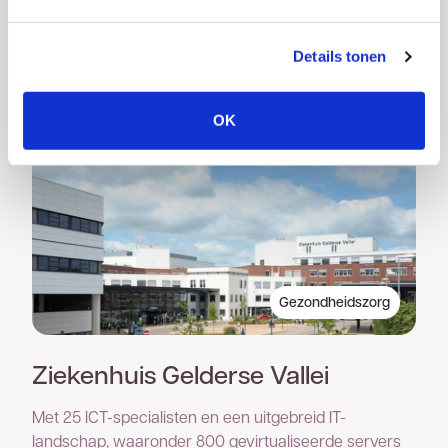
die zich richt op speciaal onderwijs in de regio's
Arnhem en Apeldoorn.
Details tonen
Lees meer
OK
Gezondheidszorg
Ziekenhuis Gelderse Vallei
Met 25 ICT-specialisten en een uitgebreid IT-
landschap, waaronder 800 gevirtualiseerde servers