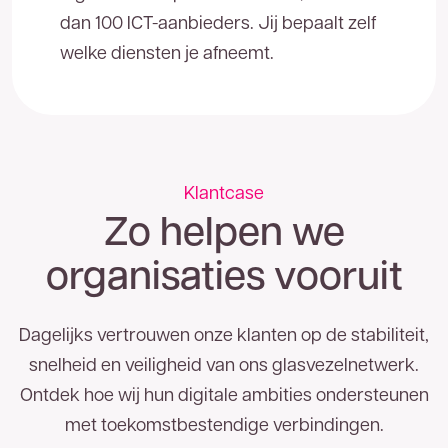
Nederland.
Op uw locatie(s) is zakelijk glasvezel
dan 100 ICT-aanbieders. Jij bepaalt zelf
van TReNT beschikbaar. Vul hieronder uw
welke diensten je afneemt.
gegevens in en wij nemen zo spoedig mogelijk
contact met u op. U kunt ons ook direct bereiken
053 - 711 41 00
via
.
Klantcase
Voor- en achternaam
Zo helpen we
organisaties vooruit
Bedrijfsnaam
Dagelijks vertrouwen onze klanten op de stabiliteit,
Telefoonnummer
snelheid en veiligheid van ons glasvezelnetwerk.
Ontdek hoe wij hun digitale ambities ondersteunen
met toekomstbestendige verbindingen.
E-mailadres