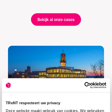
Bedankt voor uw aanvraag. U ontvangt zo
spoedig mogelijk een reactie.
Bekijk al onze cases
Overheid
Gemeente Hengelo
TReNT respecteert uw privacy
Deze website maakt gebruik van cookies. We gebruiken