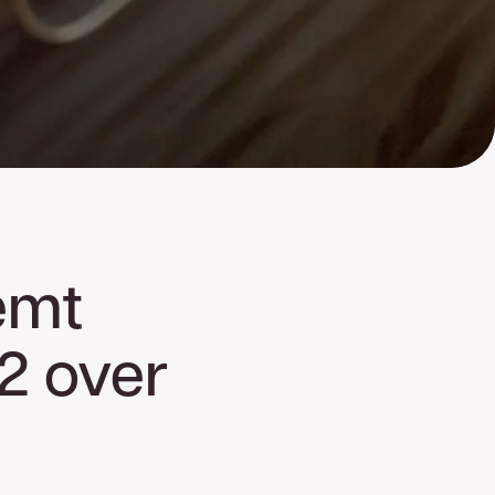
emt
2 over