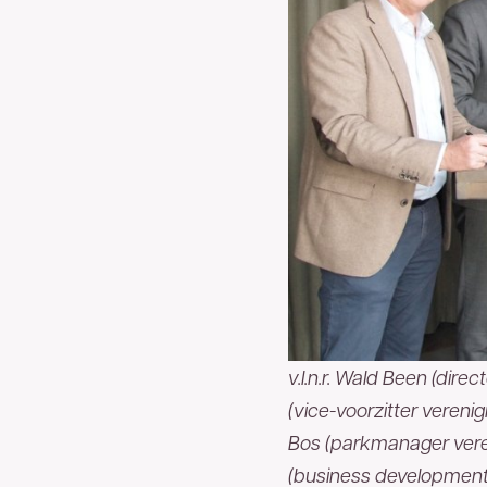
v.l.n.r. Wald Been (dire
(vice-voorzitter vereni
Bos (parkmanager veren
(business development