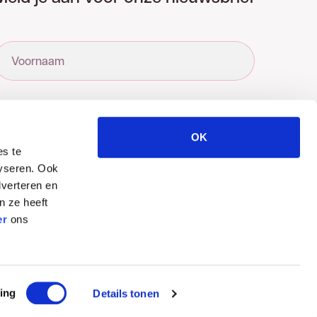
Voornaam
E-mailadres
OK
es te
lyseren. Ook
dverteren en
Sector
n ze heeft
er
ons
ing
Details tonen