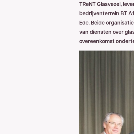
TReNT Glasvezel, lever
bedrijventerrein BT A
Telefoonnummer
Ede. Beide organisati
van diensten over gla
E-mailadres
overeenkomst ondert
Bedankt voor uw aanvraag. U ontvangt zo