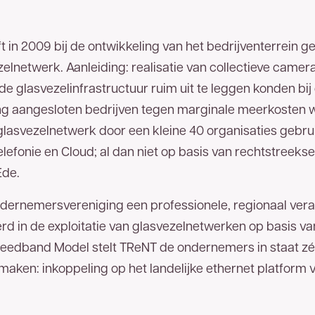
t in 2009 bij de ontwikkeling van het bedrijventerrein g
elnetwerk. Aanleiding: realisatie van collectieve camera
de glasvezelinfrastructuur ruim uit te leggen konden bij
g aangesloten bedrijven tegen marginale meerkosten 
asvezelnetwerk door een kleine 40 organisaties gebrui
telefonie en Cloud; al dan niet op basis van rechtstreek
 Ede.
ernemersvereniging een professionele, regionaal verank
erd in de exploitatie van glasvezelnetwerken op basis 
eedband Model stelt TReNT de ondernemers in staat zél
 maken: inkoppeling op het landelijke ethernet platform v