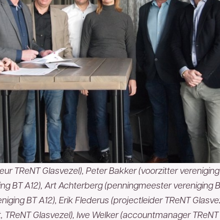
cteur TReNT Glasvezel), Peter Bakker (voorzitter verenigin
ging BT A12), Art Achterberg (penningmeester vereniging B
iging BT A12), Erik Flederus (projectleider TReNT Glasve
, TReNT Glasvezel), Iwe Welker (accountmanager TReNT 