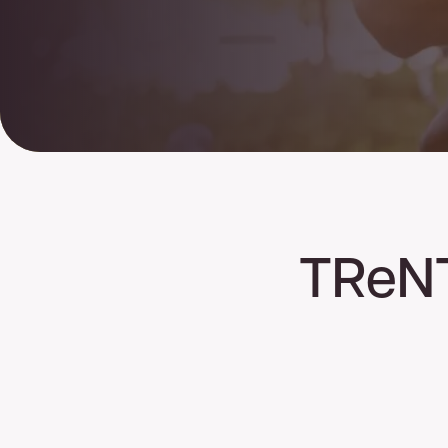
Goed
nieuws
U bent een stap dichter bij het
meest betrouwb
Nederland.
Op uw locatie(s) is zakelijk glasve
hieronder uw gegevens in en wij nemen zo spo
053 - 711 4
kunt ons ook direct bereiken via
TReNT
Voor- en achternaam
Bedrijfsnaam
Telefoonnummer