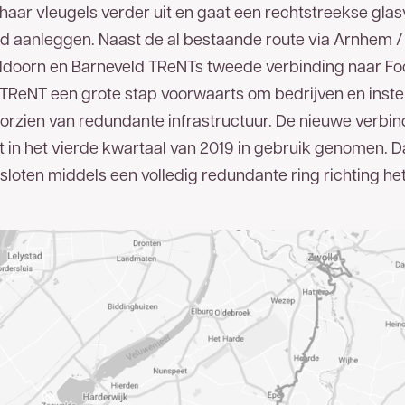
haar vleugels verder uit en gaat een rechtstreekse gla
d aanleggen. Naast de al bestaande route via Arnhem /
ldoorn en Barneveld TReNTs tweede verbinding naar Foo
TReNT een grote stap voorwaarts om bedrijven en inste
 spoedig mogelijk een reactie.
rzien van redundante infrastructuur. De nieuwe verbind
 in het vierde kwartaal van 2019 in gebruik genomen. D
loten middels een volledig redundante ring richting he