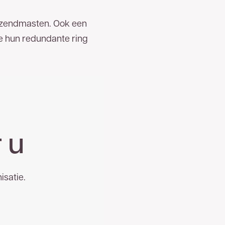
4G-zendmasten. Ook een
e hun redundante ring
 u
satie.