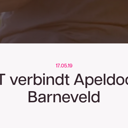
!
are glasvezelnetwerk van
zel van TReNT beschikbaar. Vul
edig mogelijk contact met u op. U
1 00
.
17.05.19
 verbindt Apeldo
Barneveld