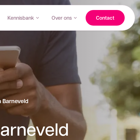
Kennisbank
Over ons
Contact
n Barneveld
Barneveld