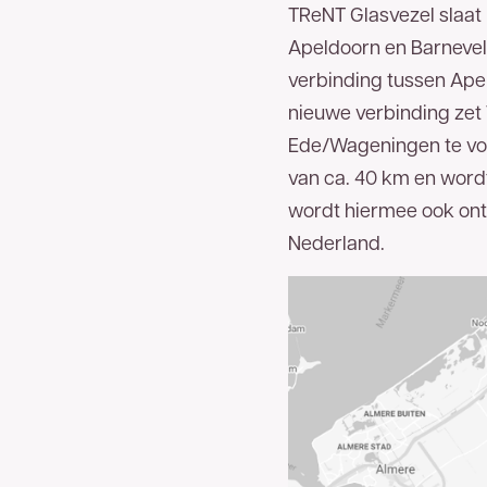
TReNT Glasvezel slaat 
Apeldoorn en Barnevel
E-mailadres
verbinding tussen Ape
nieuwe verbinding zet 
Bedankt voor uw aanvraag. U ontvangt zo
Ede/Wageningen te voo
van ca. 40 km en wordt
wordt hiermee ook onts
Nederland.