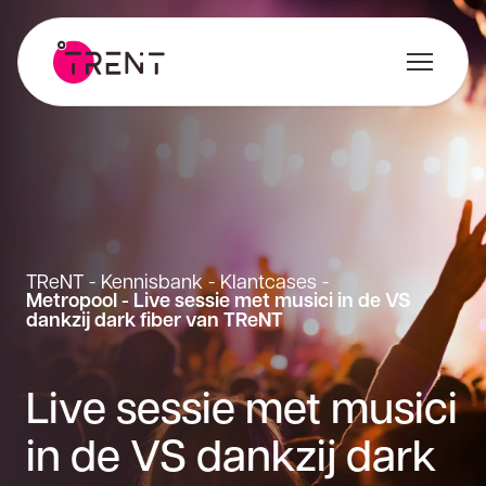
TReNT
-
Kennisbank
-
Klantcases
-
Metropool - Live sessie met musici in de VS
dankzij dark fiber van TReNT
Live sessie met musici
in de VS dankzij dark