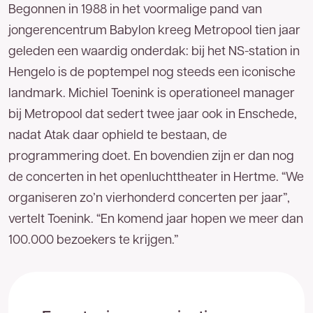
Begonnen in 1988 in het voormalige pand van
jongerencentrum Babylon kreeg Metropool tien jaar
geleden een waardig onderdak: bij het NS-station in
Hengelo is de poptempel nog steeds een iconische
landmark. Michiel Toenink is operationeel manager
bij Metropool dat sedert twee jaar ook in Enschede,
nadat Atak daar ophield te bestaan, de
programmering doet. En bovendien zijn er dan nog
de concerten in het openluchttheater in Hertme. “We
Goed
nieuws!
organiseren zo’n vierhonderd concerten per jaar”,
vertelt Toenink. “En komend jaar hopen we meer dan
U bent een stap dichter bij het
meest
100.000 bezoekers te krijgen.”
betrouwbare glasvezelnetwerk van
Nederland.
Op uw locatie(s) is zakelijk glasvezel
van TReNT beschikbaar. Vul hieronder uw