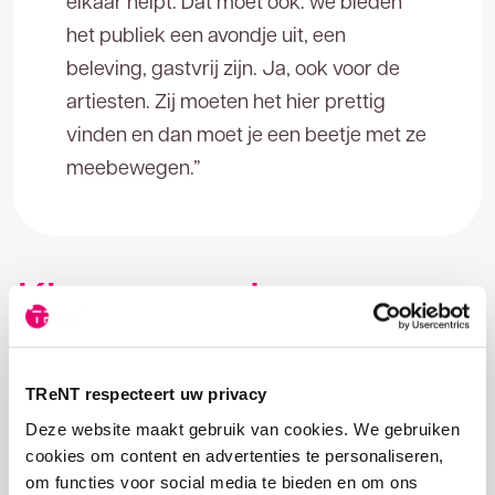
elkaar helpt. Dat moet ook: we bieden
spoedig mogelijk een reactie.
het publiek een avondje uit, een
beleving, gastvrij zijn. Ja, ook voor de
artiesten. Zij moeten het hier prettig
vinden en dan moet je een beetje met ze
meebewegen.”
Klaar voor de
toekomst
TReNT respecteert uw privacy
Toen in 2009 het ‘nieuwe’ Metropool werd
Deze website maakt gebruik van cookies. We gebruiken
geopend, was er al dark fiber van TReNT. Een
cookies om content en advertenties te personaliseren,
vooruitziende blik, aldus Toenink. “Men vond dat we
om functies voor social media te bieden en om ons