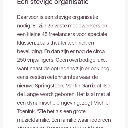
Een stevige organisatie
gegevens in en wij nemen zo spoedig mogelijk
contact met u op. U kunt ons ook direct bereiken
Daarvoor is een stevige organisatie
053 - 711 41 00
via
.
nodig. Er zijn 25 vaste medewerkers en
een kleine 45 freelancers voor speciale
klussen, zoals theatertechniek en
Voor- en achternaam
beveiliging. En dan zijn er nog de circa
250 vrijwilligers. Geen overbodige luxe,
Bedrijfsnaam
want naast de optredens zijn er ook nog
eens zestien oefenruimtes waar de
nieuwe Springsteen, Martin Garrix of Ilse
Telefoonnummer
de Lange wordt geboren. Het is al met al
een dynamische omgeving, zegt Michiel
E-mailadres
Toenink. “Zie het als een grote
muziekfamilie. Een familie waar iedereen
Bedankt voor uw aanvraag. U ontvangt zo