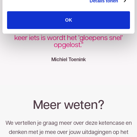
Details tonen
“TReNT niet alleen een belangrijke
schakel, maar ook een betrouwbare
OK
partner, besluit Toenink. “Storingen, daar
denken we niet over na. En als er al een
keer iets is wordt het ‘gloepens snel’
opgelost.”
Michiel Toenink
Meer weten?
We vertellen je graag meer over deze ketencase en
denken met je mee over jouw uitdagingen op het