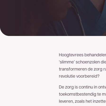
Hoogtevrees behandelen d
‘slimme’ schoenzolen die
transformeren de zorg ra
revolutie voorbereid?
De zorg is continu in on
toekomstbestendig te ma
leveren, zoals het inzet