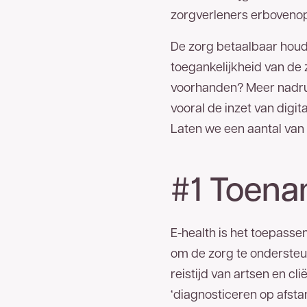
zorgverleners erbovenop 
Telefoonnummer
De zorg betaalbaar houd
toegankelijkheid van de 
E-mailadres
voorhanden? Meer nadruk 
vooral de inzet van digi
Bedankt voor uw aanvraag. U ontvangt zo
Laten we een aantal van 
#1 Toena
E-health is het toepasse
om de zorg te ondersteu
reistijd van artsen en cl
‘diagnosticeren op afsta