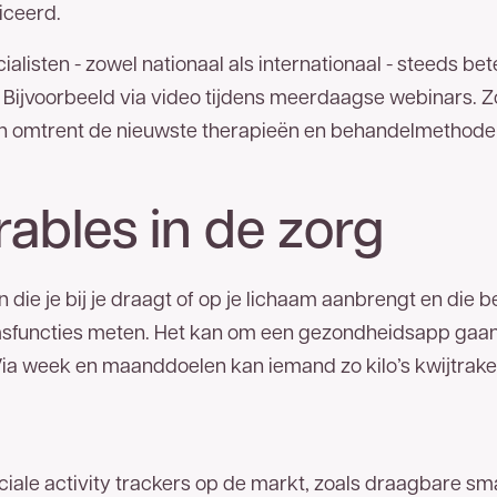
ceerd.
alisten - zowel nationaal als internationaal - steeds bet
 Bijvoorbeeld via video tijdens meerdaagse webinars. Zo 
len omtrent de nieuwste therapieën en behandelmethode
ables in de zorg
die je bij je draagt of op je lichaam aanbrengt en die b
msfuncties meten. Het kan om een gezondheidsapp gaan
 Via week en maanddoelen kan iemand zo kilo’s kwijtraken
peciale activity trackers op de markt, zoals draagbare sm