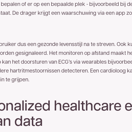
 bepalen of er op een bepaalde plek - bijvoorbeeld bij d
tstaat. De drager krijgt een waarschuwing via een app z
ruiker dus een gezonde levensstijl na te streven. Ook 
orden gesignaleerd. Het monitoren op afstand maakt het
 kan het doorsturen van ECG’s via wearables bijvoorbee
dere hartritmestoornissen detecteren. Een cardioloog k
n te grijpen.
onalized healthcare 
an data