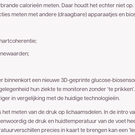
erbrande calorieën meten. Daar houdt het echter niet op
ties meten met andere (draagbare) apparaatjes en bio
 hartcoherentie;
rinewaarden;
r binnenkort een nieuwe 3D-geprinte glucose-biosensor 
gelegenheid hun ziekte te monitoren zonder ‘te prikken
ger in vergelijking met de huidige technologieën.
 het meten van de druk op lichaamsdelen. In de intro v
enwoordig de druk en huidtemperatuur van de voet he
atuurverschillen precies in kaart te brengen kan een ‘l