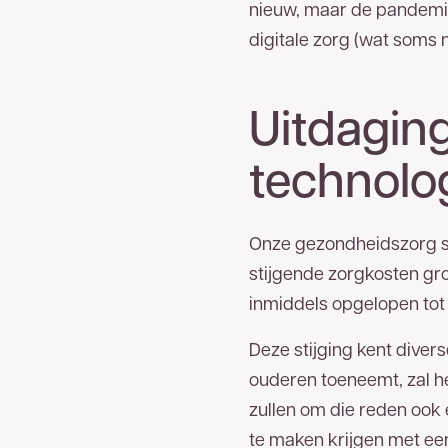
nieuw, maar de pandemie 
digitale zorg (wat soms 
Goed
nieuws
Uitdaging
technolo
U bent een stap dichter bij het
meest betrouwb
Nederland.
Op uw locatie(s) is zakelijk glasve
hieronder uw gegevens in en wij nemen zo spo
Onze gezondheidszorg st
053 - 711 4
kunt ons ook direct bereiken via
stijgende zorgkosten gro
inmiddels opgelopen tot 
Voor- en achternaam
Deze stijging kent diver
ouderen toeneemt, zal h
zullen om die reden ook 
Bedrijfsnaam
te maken krijgen met ee