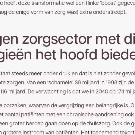
heeft deze transformatie wel een flinke ‘boost’ gegev
nog de enige vorm van zorg was) extra onderstreept.
!
en zorgsector met di
gieën het hoofd bied
are glasvezelnetwerk van
zel van TReNT beschikbaar. Vul
edig mogelijk contact met u op. U
aat steeds meer onder druk en dat is niet zonder gevo
1 00
.
te zorgen. Van een ‘schamele’ 39 miljard in 1998 zijn 
116 miljard. De verwachting is dat we in 2040 op 174 mil
se oorzaken, waarvan de vergrijzing een belangrijke is.
et aantal patiënten met een chronische aandoening ook 
een groter beroep gaan doen op de thuiszorg. Ook de ger
n grotere instroom van patiënten. Het toenemend tekort