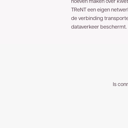
hoeven maken over kwets
TReNT een eigen netwerk 
de verbinding transporte
dataverkeer beschermt.
Is con