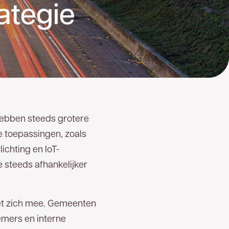
ategie
 hebben steeds grotere
 toepassingen, zoals
chting en IoT-
e steeds afhankelijker
met zich mee. Gemeenten
emers en interne