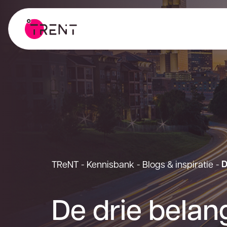
D
TReNT
-
Kennisbank
-
Blogs & inspiratie
-
De drie belan