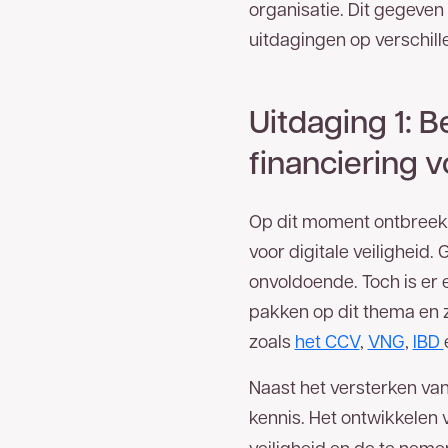
Nederland.
Op uw locatie(s) is zakelijk glasve
organisatie. Dit gegeven
hieronder uw gegevens in en wij nemen zo spo
uitdagingen op verschil
053 - 711 4
kunt ons ook direct bereiken via
Uitdaging 1: B
Voor- en achternaam
financiering v
Bedrijfsnaam
Op dit moment ontbreekt
voor digitale veilighei
onvoldoende. Toch is er
Telefoonnummer
pakken op dit thema en zo
zoals
het CCV
,
VNG
,
IBD
E-mailadres
Naast het versterken van
kennis. Het ontwikkelen 
Bedankt voor uw aanvraag. U ontvangt zo
veiligheid en de te nem