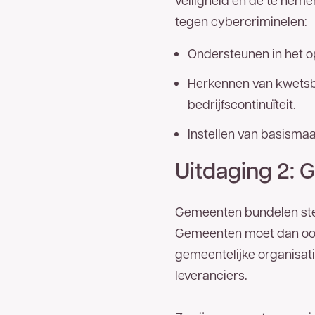
tegen cybercriminelen:
Ondersteunen in het op
Herkennen van kwetsba
bedrijfscontinuïteit.
Instellen van basisma
Uitdaging 2: G
Gemeenten bundelen stee
Gemeenten moet dan ook n
gemeentelijke organisat
leveranciers.