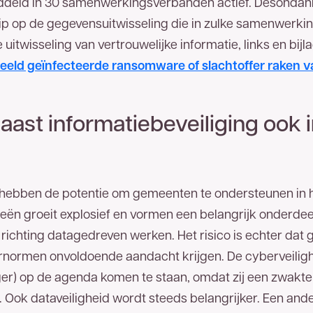
deld in 30 samenwerkingsverbanden actief. Desondank
ip op de gegevensuitwisseling die in zulke samenwerkin
 uitwisseling van vertrouwelijke informatie, links en bijl
eeld geïnfecteerde ransomware of slachtoffer raken v
aast informatiebeveiliging ook 
hebben de potentie om gemeenten te ondersteunen in hu
ieën groeit explosief en vormen een belangrijk onderde
ichting datagedreven werken. Het risico is echter dat ge
uurnormen onvoldoende aandacht krijgen. De cyberveilig
er) op de agenda komen te staan, omdat zij een zwakte
 Ook dataveiligheid wordt steeds belangrijker. Een ander