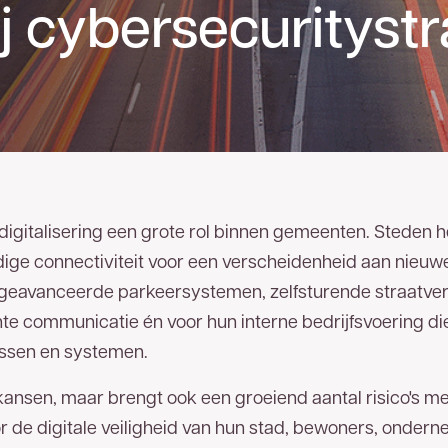
 cybersecuritystr
t digitalisering een grote rol binnen gemeenten. Steden
ge connectiviteit voor een verscheidenheid aan nieuwe
geavanceerde parkeersystemen, zelfsturende straatverli
nte communicatie én voor hun interne bedrijfsvoering di
!
essen en systemen.
l kansen, maar brengt ook een groeiend aantal risico's 
are glasvezelnetwerk van
or de digitale veiligheid van hun stad, bewoners, ondern