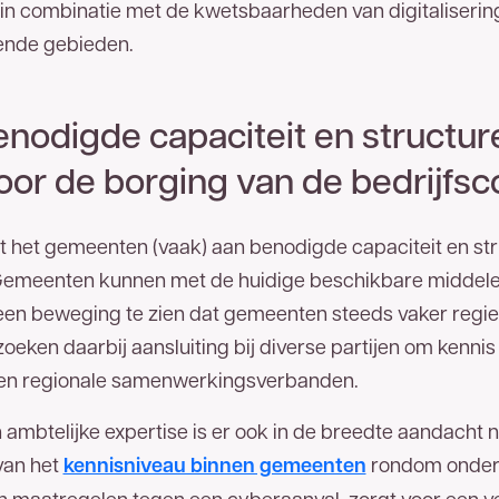
zel van TReNT beschikbaar. Vul
 in combinatie met de kwetsbaarheden van digitalisering
edig mogelijk contact met u op. U
lende gebieden.
1 00
.
enodigde capaciteit en structur
oor de borging van de bedrijfsco
 het gemeenten (vaak) aan benodigde capaciteit en stru
d. Gemeenten kunnen met de huidige beschikbare middele
 een beweging te zien dat gemeenten steeds vaker regie
eken daarbij aansluiting bij diverse partijen om kennis 
en regionale samenwerkingsverbanden.
 ambtelijke expertise is er ook in de breedte aandacht n
van het
kennisniveau binnen gemeenten
rondom onder 
 spoedig mogelijk een reactie.
en maatregelen tegen een cyberaanval, zorgt voor een