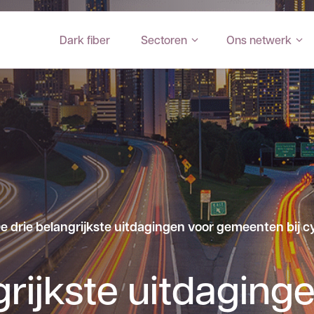
Dark fiber
Sectoren
Ons netwerk
e drie belangrijkste uitdagingen voor gemeenten bij c
grijkste uitdaging