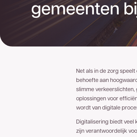
gemeenten bij
Net als in de zorg speel
behoefte aan hoogwaardi
slimme verkeerslichten, 
oplossingen voor efficië
Goed
nieuws
wordt van digitale proc
Digitalisering biedt vee
U bent een stap dichter bij het
meest betrouwb
zijn verantwoordelijk vo