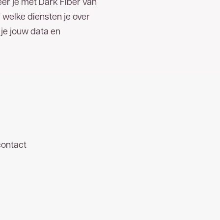
er je met Dark Fiber van
 welke diensten je over
je jouw data en
contact