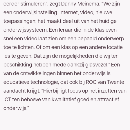
eerder stimuleren”, zegt Danny Meinema. “We zijn
een onderwijsinstelling. Internet, video, nieuwe
toepassingen; het maakt deel uit van het huidige
onderwijssysteem. Een leraar die in de klas even
snel een video laat zien om een bepaald onderwerp
toe te lichten. Of om een klas op een andere locatie
les te geven. Dat zijn de mogelijkheden die wij ter
beschikking hebben mede dankzij glasvezel.” Een
Goed
nieuws!
van de ontwikkelingen binnen het onderwijs is
educatieve technologie, dat ook bij ROC van Twente
U bent een stap dichter bij het
meest
aandacht krijgt. “Hierbij ligt focus op het inzetten van
betrouwbare glasvezelnetwerk van
ICT ten behoeve van kwalitatief goed en attractief
Nederland.
Op uw locatie(s) is zakelijk glasvezel
onderwijs.”
van TReNT beschikbaar. Vul hieronder uw
gegevens in en wij nemen zo spoedig mogelijk