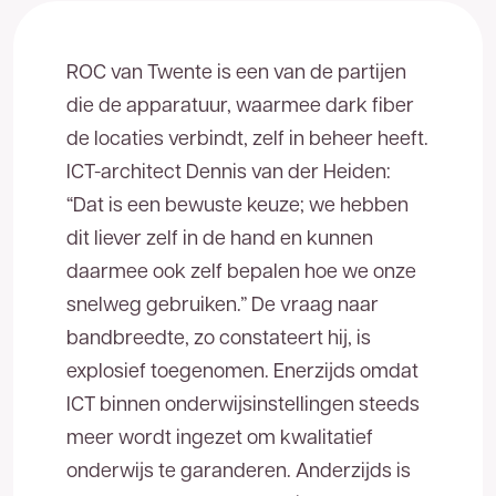
contact met u op. U kunt ons ook direct bereiken
053 - 711 41 00
via
.
ROC van Twente is een van de partijen
die de apparatuur, waarmee dark fiber
Voor- en achternaam
de locaties verbindt, zelf in beheer heeft.
ICT-architect Dennis van der Heiden:
“Dat is een bewuste keuze; we hebben
Bedrijfsnaam
dit liever zelf in de hand en kunnen
daarmee ook zelf bepalen hoe we onze
Telefoonnummer
snelweg gebruiken.” De vraag naar
bandbreedte, zo constateert hij, is
explosief toegenomen. Enerzijds omdat
E-mailadres
ICT binnen onderwijsinstellingen steeds
Bedankt voor uw aanvraag. U ontvangt zo
meer wordt ingezet om kwalitatief
spoedig mogelijk een reactie.
onderwijs te garanderen. Anderzijds is