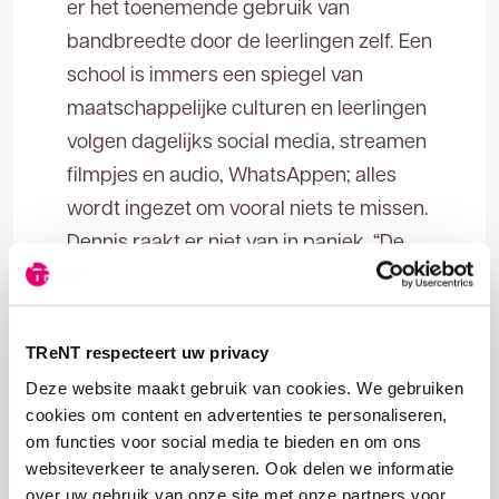
er het toenemende gebruik van
bandbreedte door de leerlingen zelf. Een
school is immers een spiegel van
maatschappelijke culturen en leerlingen
volgen dagelijks social media, streamen
filmpjes en audio, WhatsAppen; alles
wordt ingezet om vooral niets te missen.
Dennis raakt er niet van in paniek. “De
enorme bandbreedte is de kracht van
dark fiber. We zitten wat dat betreft in
een ruim jasje. Als een leraar video wil
TReNT respecteert uw privacy
toepassen, is het: ‘Doe je best, geen
Deze website maakt gebruik van cookies. We gebruiken
probleem’. We hoeven niet na te denken
cookies om content en advertenties te personaliseren,
of er genoeg ruimte is, ook niet als deze
om functies voor social media te bieden en om ons
websiteverkeer te analyseren. Ook delen we informatie
groei zich doorzet. Dat geeft rust.”
over uw gebruik van onze site met onze partners voor