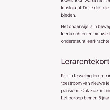
lopen. Toch wordt het Ned
klaslokaal. Deze digita
bieden.
Goed
nieuws
Het onderwijs is in bewe
leerkrachten en nieuwe l
ondersteunt leerkrachten 
U bent een stap dichter bij het
meest betrouwb
Nederland.
Op uw locatie(s) is zakelijk glasve
hieronder uw gegevens in en wij nemen zo spo
Lerarentekort
053 - 711 4
kunt ons ook direct bereiken via
Er zijn te weinig lerare
toestroom van nieuwe ler
Voor- en achternaam
pensioen. Ook kiezen min
het beroep binnen 5 jaar
Bedrijfsnaam