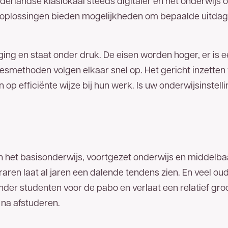
erlandse klaslokaal steeds digitaler en het onderwijs on
le oplossingen bieden mogelijkheden om bepaalde uitdag
!
ging en staat onder druk. De eisen worden hoger, er is e
esmethoden volgen elkaar snel op. Het gericht inzetten 
op efficiënte wijze bij hun werk. Is uw onderwijsinstell
are glasvezelnetwerk van
zel van TReNT beschikbaar. Vul
edig mogelijk contact met u op. U
1 00
.
n in het basisonderwijs, voortgezet onderwijs en middel
aren laat al jaren een dalende tendens zien. En veel ou
der studenten voor de pabo en verlaat een relatief gro
 na afstuderen.