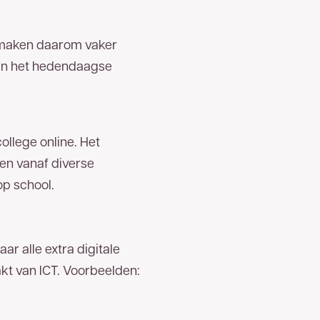
s maken daarom vaker
 in het hedendaagse
ollege online. Het
gen vanaf diverse
op school.
r alle extra digitale
akt van ICT. Voorbeelden: