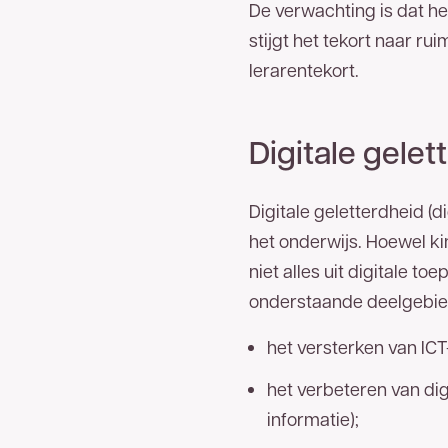
De verwachting is dat he
stijgt het tekort naar ru
Telefoonnummer
lerarentekort.
E-mailadres
Digitale gelet
Bedankt voor uw aanvraag. U ontvangt zo
Digitale geletterdheid (d
het onderwijs. Hoewel kin
niet alles uit digitale t
onderstaande deelgebie
het versterken van IC
het verbeteren van dig
informatie);