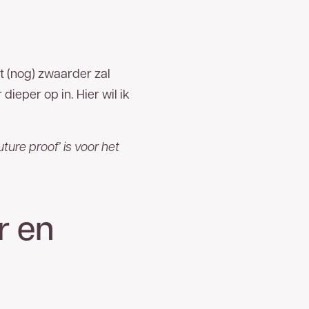
t (nog) zwaarder zal
ieper op in. Hier wil ik
ture proof’ is voor het
r en