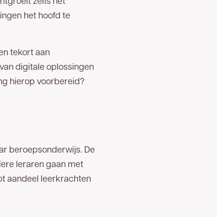
tgroeit zelfs het
ingen het hoofd te
en tekort aan
van digitale oplossingen
ing hierop voorbereid?
baar beroepsonderwijs. De
dere leraren gaan met
ot aandeel leerkrachten