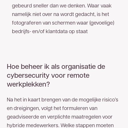
gebeurd sneller dan we denken. Waar vaak
U bent een stap dichter bij het
meest
namelijk niet over na wordt gedacht, is het
betrouwbare glasvezelnetwerk van
fotograferen van schermen waar (gevoelige)
Nederland.
Op uw locatie(s) is zakelijk glasvezel
bedrijfs- en/of klantdata op staat
van TReNT beschikbaar. Vul hieronder uw
gegevens in en wij nemen zo spoedig mogelijk
contact met u op. U kunt ons ook direct bereiken
053 - 711 41 00
via
.
Hoe beheer ik als organisatie de
cybersecurity voor remote
werkplekken?
Voor- en achternaam
Na het in kaart brengen van de mogelijke risico’s
en dreigingen, volgt het formuleren van
Bedrijfsnaam
geadviseerde en verplichte maatregelen voor
hybride medewerkers. Welke stappen moeten