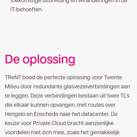
IT-behoeften.
Voor- en achternaam
Bedrijfsnaam
De oplossing
Telefoonnummer
TReNT bood de perfecte oplossing voor Twente
E-mailadres
Milieu door redundante glasvezelverbindingen aan
Bedankt voor uw aanvraag. U ontvangt zo
te leggen. Deze verbindingen bestaan uit twee TL's
spoedig mogelijk een reactie.
die elkaar kunnen opvangen, met routes over
Hengelo en Enschede naar het datacenter. De
keuze voor Private Cloud bracht aanzienlijke
voordelen met zich mee, zoals het gemakkelijk