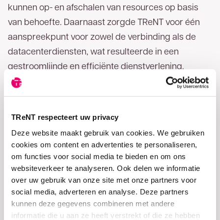
kunnen op- en afschalen van resources op basis
van behoefte. Daarnaast zorgde TReNT voor één
aanspreekpunt voor zowel de verbinding als de
datacenterdiensten, wat resulteerde in een
gestroomlijnde en efficiënte dienstverlening.
Dankzij de samenwerking met TReNT geniet
Twente Milieu van een robuuste, schaalbare en
betrouwbare IT-infrastructuur. Dit stelt hen in staat
TReNT respecteert uw privacy
om hun essentiële diensten efficiënt te beheren en
Deze website maakt gebruik van cookies. We gebruiken
cookies om content en advertenties te personaliseren,
zich te richten op hun kerntaken, terwijl ze klaar zijn
om functies voor social media te bieden en om ons
voor toekomstige technologische ontwikkelingen.
websiteverkeer te analyseren. Ook delen we informatie
over uw gebruik van onze site met onze partners voor
social media, adverteren en analyse. Deze partners
kunnen deze gegevens combineren met andere
informatie die u aan ze heeft verstrekt of die ze hebben