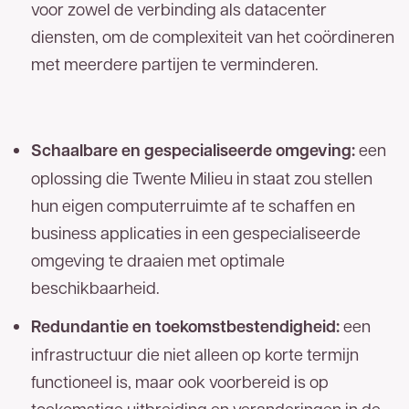
voor zowel de verbinding als datacenter
diensten, om de complexiteit van het coördineren
met meerdere partijen te verminderen.
Goed
nieuws!
Schaalbare en gespecialiseerde omgeving:
een
oplossing die Twente Milieu in staat zou stellen
U bent een stap dichter bij het
meest
hun eigen computerruimte af te schaffen en
betrouwbare glasvezelnetwerk van
business applicaties in een gespecialiseerde
Nederland.
Op uw locatie(s) is zakelijk glasvezel
omgeving te draaien met optimale
van TReNT beschikbaar. Vul hieronder uw
beschikbaarheid.
gegevens in en wij nemen zo spoedig mogelijk
Redundantie en toekomstbestendigheid:
een
contact met u op. U kunt ons ook direct bereiken
infrastructuur die niet alleen op korte termijn
053 - 711 41 00
via
.
functioneel is, maar ook voorbereid is op
toekomstige uitbreiding en veranderingen in de