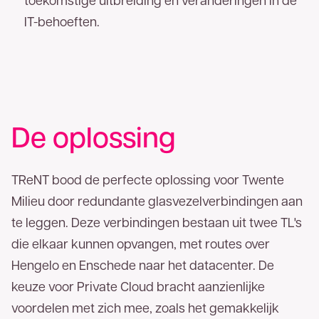
IT-behoeften.
Voor- en achternaam
Bedrijfsnaam
De oplossing
Telefoonnummer
TReNT bood de perfecte oplossing voor Twente
E-mailadres
Milieu door redundante glasvezelverbindingen aan
Bedankt voor uw aanvraag. U ontvangt zo
te leggen. Deze verbindingen bestaan uit twee TL's
spoedig mogelijk een reactie.
die elkaar kunnen opvangen, met routes over
Hengelo en Enschede naar het datacenter. De
keuze voor Private Cloud bracht aanzienlijke
voordelen met zich mee, zoals het gemakkelijk