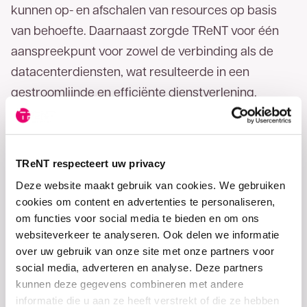
kunnen op- en afschalen van resources op basis
van behoefte. Daarnaast zorgde TReNT voor één
aanspreekpunt voor zowel de verbinding als de
datacenterdiensten, wat resulteerde in een
gestroomlijnde en efficiënte dienstverlening.
Dankzij de samenwerking met TReNT geniet
Twente Milieu van een robuuste, schaalbare en
betrouwbare IT-infrastructuur. Dit stelt hen in staat
TReNT respecteert uw privacy
om hun essentiële diensten efficiënt te beheren en
Deze website maakt gebruik van cookies. We gebruiken
cookies om content en advertenties te personaliseren,
zich te richten op hun kerntaken, terwijl ze klaar zijn
om functies voor social media te bieden en om ons
voor toekomstige technologische ontwikkelingen.
websiteverkeer te analyseren. Ook delen we informatie
over uw gebruik van onze site met onze partners voor
social media, adverteren en analyse. Deze partners
kunnen deze gegevens combineren met andere
informatie die u aan ze heeft verstrekt of die ze hebben