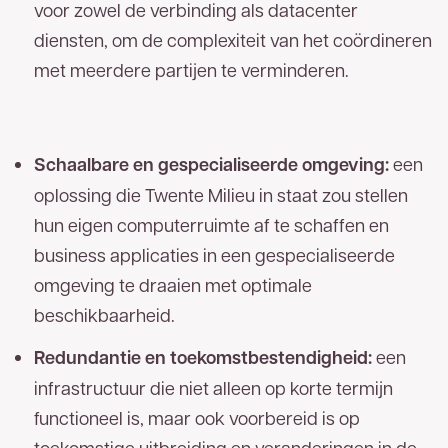
voor zowel de verbinding als datacenter
diensten, om de complexiteit van het coördineren
met meerdere partijen te verminderen.
Goed
nieuws!
Schaalbare en gespecialiseerde omgeving:
een
oplossing die Twente Milieu in staat zou stellen
U bent een stap dichter bij het
meest
hun eigen computerruimte af te schaffen en
betrouwbare glasvezelnetwerk van
business applicaties in een gespecialiseerde
Nederland.
Op uw locatie(s) is zakelijk glasvezel
omgeving te draaien met optimale
van TReNT beschikbaar. Vul hieronder uw
beschikbaarheid.
gegevens in en wij nemen zo spoedig mogelijk
Redundantie en toekomstbestendigheid:
een
contact met u op. U kunt ons ook direct bereiken
infrastructuur die niet alleen op korte termijn
053 - 711 41 00
via
.
functioneel is, maar ook voorbereid is op
toekomstige uitbreiding en veranderingen in de