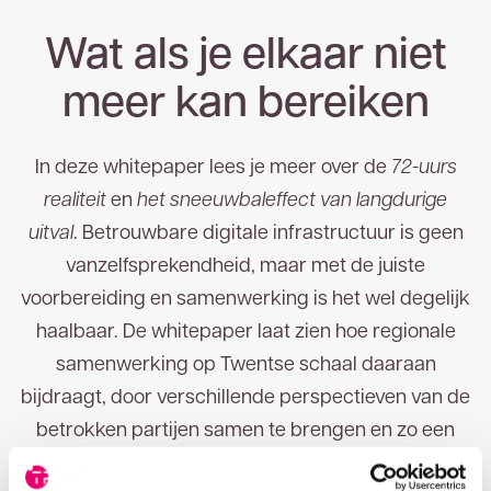
Telefoonnummer
Wat als je elkaar niet
meer kan bereiken
E-mailadres
Bedankt voor uw aanvraag. U ontvangt zo
In deze whitepaper lees je meer over de
72-uurs
spoedig mogelijk een reactie.
realiteit
en
het sneeuwbaleffect van langdurige
uitval
. Betrouwbare digitale infrastructuur is geen
vanzelfsprekendheid, maar met de juiste
voorbereiding en samenwerking is het wel degelijk
haalbaar. De whitepaper laat zien hoe regionale
samenwerking op Twentse schaal daaraan
bijdraagt, door verschillende perspectieven van de
betrokken partijen samen te brengen en zo een
frisse kijk te bieden op deze aanpak.