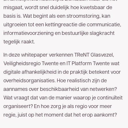
misgaat, wordt snel duidelijk hoe kwetsbaar de
U bent een stap dichter bij het
meest
basis is. Wat begint als een stroomstoring, kan
betrouwbare glasvezelnetwerk van
uitgroeien tot een kettingreactie die communicatie,
Nederland.
Op uw locatie(s) is zakelijk glasvezel
informatievoorziening en bestuurlijke slagkracht
van TReNT beschikbaar. Vul hieronder uw
tegelijk raakt.
gegevens in en wij nemen zo spoedig mogelijk
In deze whitepaper verkennen TReNT Glasvezel,
contact met u op. U kunt ons ook direct bereiken
053 - 711 41 00
Veiligheidsregio Twente en IT Platform Twente wat
via
.
digitale afhankelijkheid in de praktijk betekent voor
overheidsorganisaties. Hoe realistisch zijn de
Voor- en achternaam
aannames over beschikbaarheid van netwerken?
Wat vraagt dat van de manier waarop je continuïteit
organiseert? En hoe zorg je als regio voor meer
Bedrijfsnaam
regie, juist op het moment dat het erop aankomt?