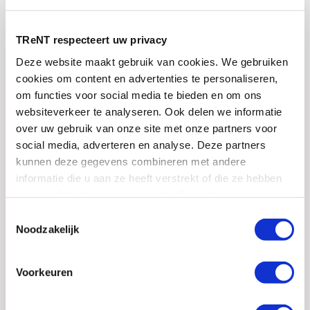
Download de whitepaper
TReNT respecteert uw privacy
Deze website maakt gebruik van cookies. We gebruiken
cookies om content en advertenties te personaliseren,
om functies voor social media te bieden en om ons
De basis voor een
websiteverkeer te analyseren. Ook delen we informatie
over uw gebruik van onze site met onze partners voor
digitale infrastructuur
social media, adverteren en analyse. Deze partners
kunnen deze gegevens combineren met andere
informatie die u aan ze heeft verstrekt of die ze hebben
We denken graag mee over het inrichten
verzameld op basis van uw gebruik van hun services.
William van den Berg
van de digitale infrastructuur van jouw
Bekijk
hier
ons cookiebeleid.
Toestemmingsselectie
Iwe Welker
contact
Noodzakelijk
organisatie. Neem
met ons op.
Accountmanager
Manager Sales en Marketing
Voorkeuren